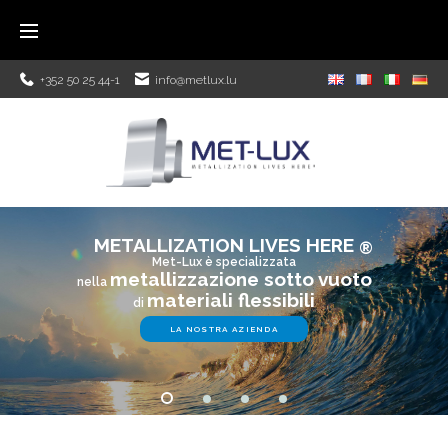
+352 50 25 44-1
info@metlux.lu
METALLIZATION LIVES HERE
®
Met-Lux è specializzata
metallizzazione sotto vuoto
nella
materiali flessibili
di
LA NOSTRA AZIENDA