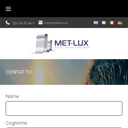
+352 50 25 44-1
info@metlux.lu
CONTATTO
Nome
Cognome